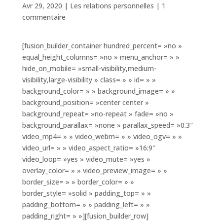
Avr 29, 2020
|
Les relations personnelles
|
1
commentaire
[fusion_builder_container hundred_percent= »no »
equal_height_columns= »no » menu_anchor= » »
hide_on_mobile= »small-visibility,medium-
visibility,large-visibility » class= » » id= » »
background_color= » » background_image= » »
background_position= »center center »
background_repeat= »no-repeat » fade= »no »
background_parallax= »none » parallax_speed= »0.3″
video_mp4= » » video_webm= » » video_ogv= » »
video_url= » » video_aspect_ratio= »16:9″
video_loop= »yes » video_mute= »yes »
overlay_color= » » video_preview_image= » »
border_size= » » border_color= » »
border_style= »solid » padding_top= » »
padding_bottom= » » padding_left= » »
padding_right= » »][fusion_builder_row]