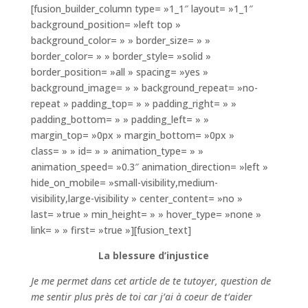
[fusion_builder_column type= »1_1″ layout= »1_1″
background_position= »left top »
background_color= » » border_size= » »
border_color= » » border_style= »solid »
border_position= »all » spacing= »yes »
background_image= » » background_repeat= »no-
repeat » padding_top= » » padding_right= » »
padding_bottom= » » padding_left= » »
margin_top= »0px » margin_bottom= »0px »
class= » » id= » » animation_type= » »
animation_speed= »0.3″ animation_direction= »left »
hide_on_mobile= »small-visibility,medium-
visibility,large-visibility » center_content= »no »
last= »true » min_height= » » hover_type= »none »
link= » » first= »true »][fusion_text]
La blessure d’injustice
Je me permet dans cet article de te tutoyer, question de
me sentir plus près de toi car j’ai à coeur de t’aider