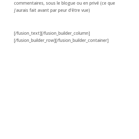
commentaires, sous le blogue ou en privé (ce que
j’aurais fait avant par peur d’être vue)
[/fusion_text][/fusion_builder_column]
[/fusion_builder_row][/fusion_builder_container]
Mélanie Valiquette
Thérapeute,
professionnelle de la
relation d’aide, Coach PNL
et facilitatrice en
constellation familiale
Je suis Mélanie Valiquette, thérapeute,