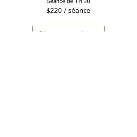
Séance de 1 h 30
$220
/ séance
Réserver ma séance
Coaching ciblé
Résolution rapide
Forfait de 4 rencontres
4 rencontres individuelles de 1h30, centrées sur un
enjeu précis
Identification rapide du blocage et interventions
ciblées (PNL/coaching)
Plan d’action concret pour des résultats mesurables