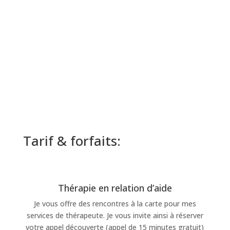
chemin.
Encore un gros merci pour votre générosité, ta
sensibilité et votre amour.
Mathilde
Tarif & forfaits:
Thérapie en relation d’aide
Je vous offre des rencontres à la carte pour mes
services de thérapeute. Je vous invite ainsi à réserver
votre appel découverte (appel de 15 minutes gratuit)