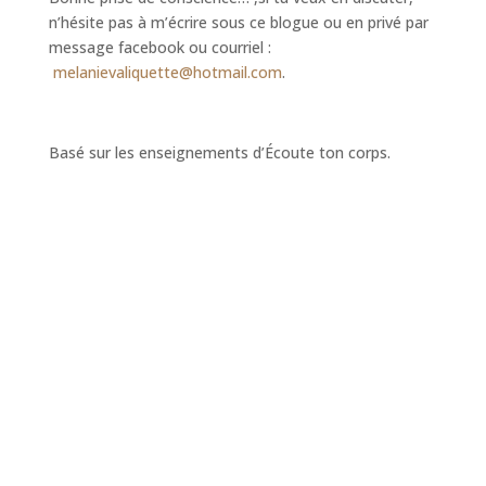
n’hésite pas à m’écrire sous ce blogue ou en privé par
message facebook ou courriel :
melanievaliquette@hotmail.com
.
Basé sur les enseignements d’Écoute ton corps.
Mélanie Valiquette
Thérapeute,
professionnelle de la
relation d’aide, Coach PNL
et facilitatrice en
constellation familiale
Je suis Mélanie Valiquette, thérapeute,