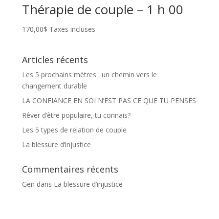
Thérapie de couple – 1 h 00
à
25,00$
170,00
$
Taxes incluses
Articles récents
Les 5 prochains mètres : un chemin vers le
changement durable
LA CONFIANCE EN SOI N’EST PAS CE QUE TU PENSES
Rêver d’être populaire, tu connais?
Les 5 types de relation de couple
La blessure d’injustice
Commentaires récents
Gen
dans
La blessure d’injustice