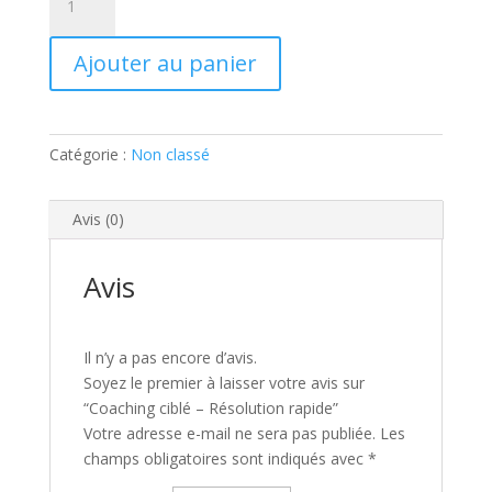
de
Coaching
Ajouter au panier
ciblé
-
Résolution
rapide
Catégorie :
Non classé
Avis (0)
Avis
Il n’y a pas encore d’avis.
Soyez le premier à laisser votre avis sur
“Coaching ciblé – Résolution rapide”
Votre adresse e-mail ne sera pas publiée.
Les
champs obligatoires sont indiqués avec
*