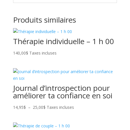
Produits similaires
Thérapie individuelle – 1 h 00
140,00
$
Taxes incluses
Journal d’introspection pour
améliorer ta confiance en soi
Plage
14,95
$
–
25,00
$
Taxes incluses
de
prix :
14,95$