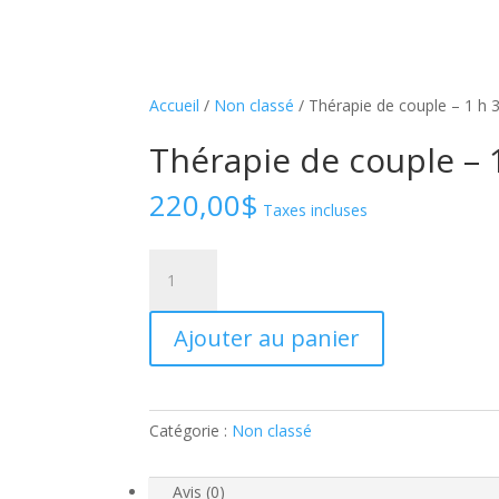
Accueil
/
Non classé
/ Thérapie de couple – 1 h 
Thérapie de couple – 
220,00
$
Taxes incluses
quantité
de
Thérapie
Ajouter au panier
de
couple
–
1
Catégorie :
Non classé
h
30
Avis (0)