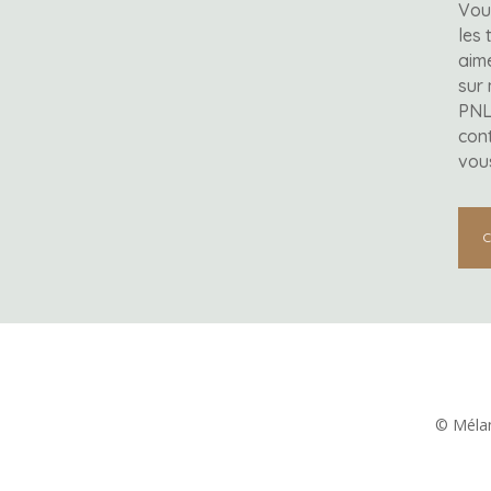
Vou
les 
aime
sur
PNL
cont
vou
© Mélan